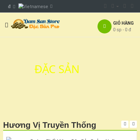
đ
GIỎ HÀNG
0 sp - 0 đ
ĐẶC SẢN
Hương Vị Truyền Thống