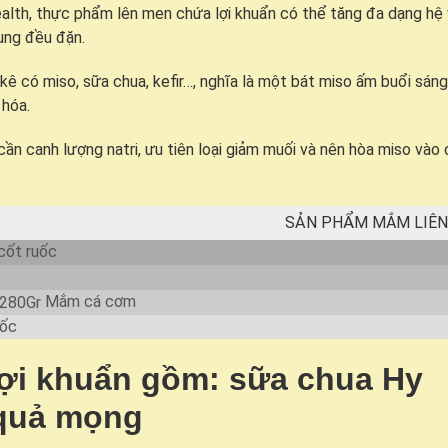
th, thực phẩm lên men chứa lợi khuẩn có thể tăng đa dạng hệ v
ung đều đặn.
ê có miso, sữa chua, kefir…, nghĩa là một bát miso ấm buổi sán
 hóa.
ần canh lượng natri, ưu tiên loại giảm muối và nên hòa miso vào 
SẢN PHẨM MẮM LIÊN
ốt ruốc
Mắm cá cơm
ốc
ợi khuẩn gồm: sữa chua Hy
+ quả mọng