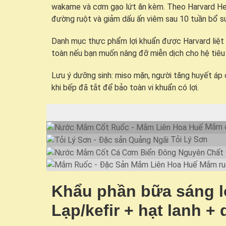
wakame và cơm gạo lứt ăn kèm. Theo Harvard Heal
đường ruột và giảm dấu ấn viêm sau 10 tuần bổ s
Danh mục thực phẩm lợi khuẩn được Harvard liệt k
toàn nếu bạn muốn nâng đỡ miễn dịch cho hệ tiêu
Lưu ý dưỡng sinh: miso mặn, người tăng huyết áp c
khi bếp đã tắt để bảo toàn vi khuẩn có lợi.
Mắm c
Tỏi Lý Sơn
Mắm ru
Khẩu phần bữa sáng l
Lạp/kefir + hạt lanh 