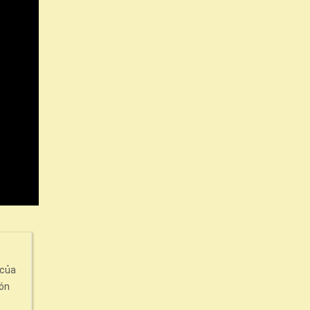
 của
ón