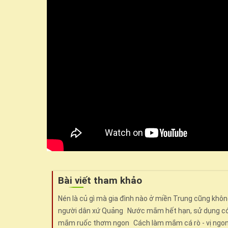
Bài viết tham khảo
Nén là củ gì mà gia đình nào ở miền Trung cũng khôn
người dân xứ Quảng
Nước mắm hết hạn, sử dụng c
mắm ruốc thơm ngon
Cách làm mắm cá rò - vị ngon