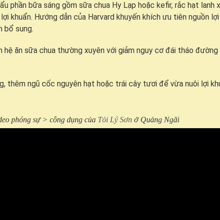
u phần bữa sáng gồm sữa chua Hy Lạp hoặc kefir, rắc hạt lanh 
lợi khuẩn. Hướng dẫn của Harvard khuyến khích ưu tiên nguồn lợ
n bổ sung.
ên hệ ăn sữa chua thường xuyên với giảm nguy cơ đái tháo đường 
, thêm ngũ cốc nguyên hạt hoặc trái cây tươi để vừa nuôi lợi k
ideo phóng sự > công dụng của
Tỏi Lý Sơn
ở Quảng Ngãi