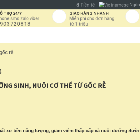
Ngôn
đ
Tiền tệ
Ỗ TRỢ 24/7
GIAO HÀNG NHANH
hone.sms.zalo.viber
Miễn phí cho đơn hàng
903720818
từ 1 triệu
KHUYẾN MÃI
BLOG
GIỚI THIỆU
LIÊN HỆ
 gốc rễ
ỠNG SINH, NUÔI CƠ THỂ TỪ GỐC RỄ
chất xơ bền năng lượng, giảm viêm thấp cấp và nuôi dưỡng đườ