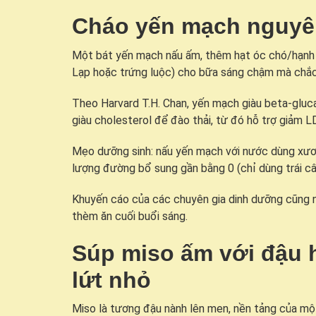
Cháo yến mạch nguyên 
Một bát yến mạch nấu ấm, thêm hạt óc chó/hạnh 
Lạp hoặc trứng luộc) cho bữa sáng chậm mà chắc
Theo Harvard T.H. Chan, yến mạch giàu beta-glucan
giàu cholesterol để đào thải, từ đó hỗ trợ giảm 
Mẹo dưỡng sinh: nấu yến mạch với nước dùng xươ
lượng đường bổ sung gần bằng 0 (chỉ dùng trái câ
Khuyến cáo của các chuyên gia dinh dưỡng cũng 
thèm ăn cuối buổi sáng.
Súp miso ấm với đậu 
lứt nhỏ
Miso là tương đậu nành lên men, nền tảng của m