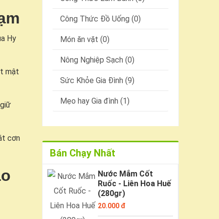
đạm
Công Thức Đồ Uống (0)
ua Hy
Món ăn vặt (0)
Nông Nghiệp Sạch (0)
it mật
Sức Khỏe Gia Đình (9)
Mẹo hay Gia đình (1)
giữ
át cơn
Bán Chạy Nhất
ạo
Nước Mắm Cốt
Ruốc - Liên Hoa Huế
(280gr)
20.000 đ