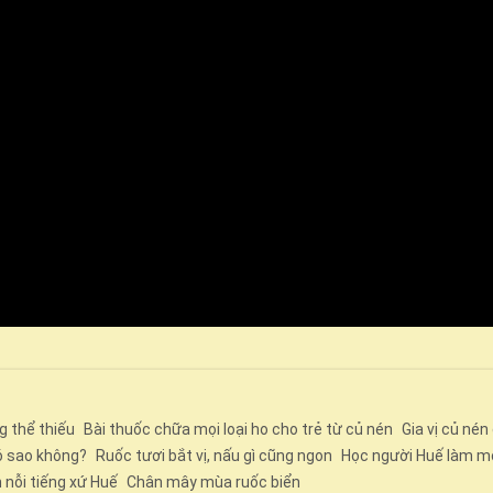
g thể thiếu
Bài thuốc chữa mọi loại ho cho trẻ từ củ nén
Gia vị củ nén
ó sao không?
Ruốc tươi bắt vị, nấu gì cũng ngon
Học người Huế làm m
 nỗi tiếng xứ Huế
Chân mây mùa ruốc biển