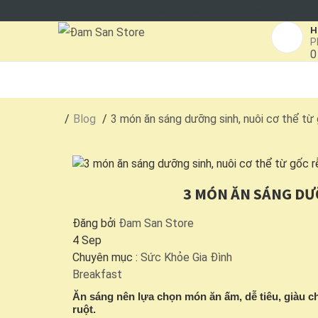
0903720818
Tài khoản
Giỏ hàng
Thanh Toán
H
P
0
TRANG CHỦ
SẢN PHẨM
VÙNG MIỀN
Blog
3 món ăn sáng dưỡng sinh, nuôi cơ thể từ
3 MÓN ĂN SÁNG DƯ
Đăng bởi
Đam San Store
4 Sep
Chuyên mục :
Sức Khỏe Gia Đình
Breakfast
Ăn sáng nên lựa chọn món ăn ấm, dễ tiêu, giàu 
ruột.