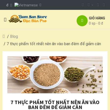
đ
GIỎ HÀNG
0 sp - 0 đ
Blog
7 thực phẩm tốt nhất nên ăn vào ban đêm để giảm cân
7 THỰC PHẨM TỐT NHẤT NÊN ĂN VÀO
BAN ĐÊM ĐỂ GIẢM CÂN