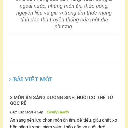
ngoài nước, những món ăn, thức uống,
nguyên liệu và
gia vị
trong ẩm thực mang
tính đặc thù truyền thống của một địa
phương.
> BÀI VIẾT MỚI
3 MÓN ĂN SÁNG DƯỠNG SINH, NUÔI CƠ THỂ TỪ
GỐC RỄ
Đam San Store
4 Sep
Family Health
Ăn sáng nên lựa chọn món ăn ấm, dễ tiêu, giàu chất xơ
bền năng lượng, giảm viêm thấp cấp và nuôi dưỡ...