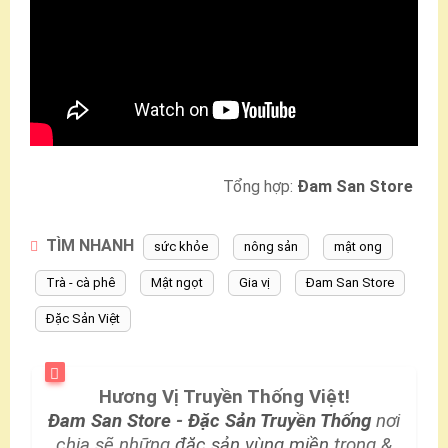
Tổng hợp:
Đam San Store
TÌM NHANH
sức khỏe
nông sản
mật ong
Trà - cà phê
Mật ngọt
Gia vị
Đam San Store
Đặc Sản Việt
Hương Vị Truyền Thống Việt!
Đam San Store
-
Đặc Sản Truyền Thống
nơi
chia sẽ những
đặc sản vùng miền
trong &