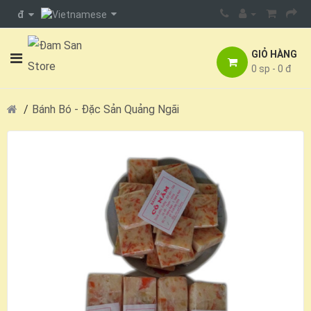
đ
GIỎ HÀNG
0 sp - 0 đ
Bánh Bó - Đặc Sản Quảng Ngãi