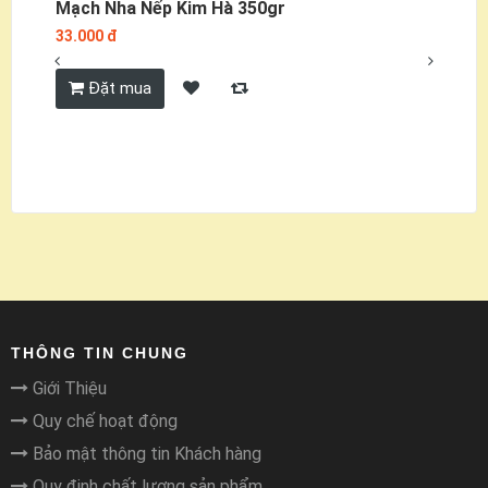
Mạch Nha Nếp Kim Hà 350gr
Mứ
33.000 đ
19
Đặt mua
THÔNG TIN CHUNG
Giới Thiệu
Quy chế hoạt động
Bảo mật thông tin Khách hàng
Quy định chất lượng sản phẩm