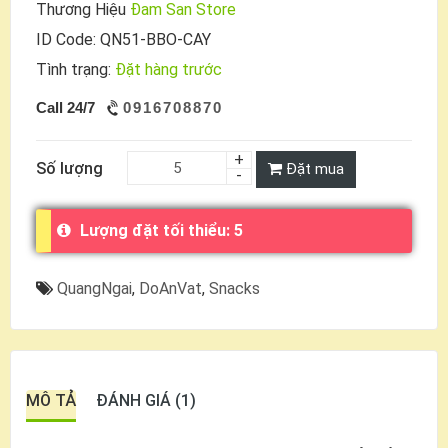
Thương Hiệu
Đam San Store
ID Code: QN51-BBO-CAY
Tình trạng:
Đặt hàng trước
Call 24/7
0916708870
Số lượng
Đặt mua
Lượng đặt tối thiểu: 5
QuangNgai
,
DoAnVat
,
Snacks
MÔ TẢ
ĐÁNH GIÁ (1)