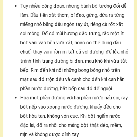
Tuy nhiều công đoạn, nhưng
bánh bó
tương đối dễ
làm. Đầu tiên xắt thơm, bí đao,
gừng
, dừa ra từng
miếng nhỏ bằng đầu ngón tay út, riêng cà rốt xắt
sợi mỏng. Để có mùi hương đặc trưng, rắc một ít
bột vani vào hỗn vừa xắt, hoặc có thể dùng dầu
chuối thay vani, rồi rim tất cả với
đường
, để lửa nhỏ
tránh tình trạng
đường
bị đen, mau khô khi vừa tắt
bếp. Rim đến khi nổi những bong bóng nhỏ trên
mặt sau đó trộn đều và canh cho đến khi cạn hẳn
phần
nước đường
, bắt bếp sau đó để nguội.
Hoà một phần
đường
với hai phần nước nấu sôi, rây
bột nếp vào xoong
nước đường
, khuấy đều cho
bột hòa tan, không vón cục. Khi bột ngấm nước
đặc lại, đổ ra nhồi cho mảng bột thật dẻo, mềm,
mịn và không được dính tay.