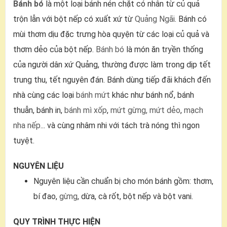
Bánh bó
là một loại bánh nén chặt có nhân từ củ quả
trộn lẫn với bột nếp có xuất xứ từ
Quảng Ngãi
. Bánh có
mùi thơm dịu đặc trưng hòa quyện từ các loại củ quả và
thơm dẻo của bột nếp.
Bánh bó
là món ăn tryền thống
của người dân xứ Quảng, thường được làm trong dịp tết
trung thu, tết nguyên đán. Bánh dùng tiếp đãi khách đến
nhà cùng các loại
bánh mứt
khác như bánh nổ, bánh
thuẫn, bánh in,
bánh mì xốp
,
mứt gừng, mứt dẻo
,
mạch
nha nếp
... và cùng nhâm nhi với tách trà nóng thì ngon
tuyệt.
NGUYÊN LIỆU
Nguyên liệu cần chuẩn bị cho món bánh gồm: thơm,
bí đao,
gừng
, dừa, cà rốt, bột nếp và bột vani.
QUY TRÌNH THỰC HIỆN