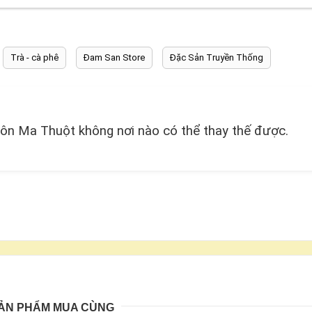
Trà - cà phê
Đam San Store
Đặc Sản Truyền Thống
n Ma Thuột không nơi nào có thể thay thế được.
ẢN PHẨM MUA CÙNG