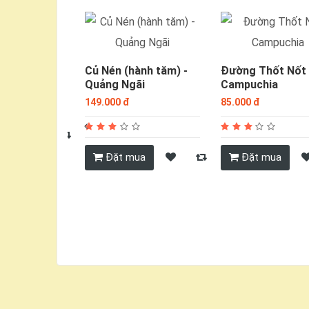
i Viên -
Củ Nén (hành tăm) -
Đường Thốt Nốt
Quảng Ngãi
Quảng Ngãi
Campuchia
149.000 đ
85.000 đ
ua
Đặt mua
Đặt mua