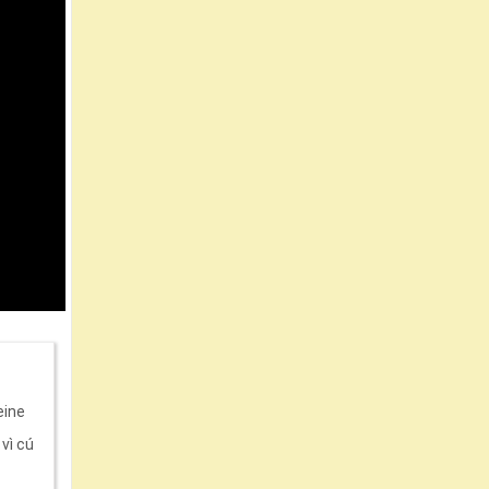
eine
vì cú