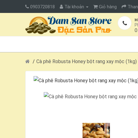
0903720818
Tài khoản
Giỏ hàng
Than
H
P
0
TRANG CHỦ
SẢN PHẨM
VÙNG MIỀN
Cà phê Robusta Honey bột rang xay mộc (1kg)