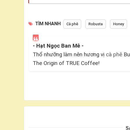
TÌM NHANH
Cà phê
Robusta
Honey
- Hạt Ngọc Ban Mê -
Thổ nhưỡng làm nên hương vị
cà phê
Buô
The Origin of TRUE Coffee!
S