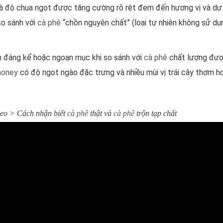
 và độ chua ngọt được tăng cường rõ rệt đem đến hương vị và dư 
so sánh với
cà phê
“chồn nguyên chất” (loại tự nhiên không sử dụ
 đáng kể hoặc ngoạn mục khi so sánh với
cà phê
chất lượng đượ
honey
có độ ngọt ngào đặc trưng và nhiều mùi vị trái cây thơm h
deo > Cách nhận biết
cà phê
thật và
cà phê
trộn tạp chất