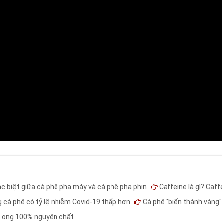
c biệt giữa cà phê pha máy và cà phê pha phin
Caffeine là gì? Caff
 cà phê có tỷ lệ nhiễm Covid-19 thấp hơn
Cà phê "biến thành vàng" 
t ong 100% nguyên chất