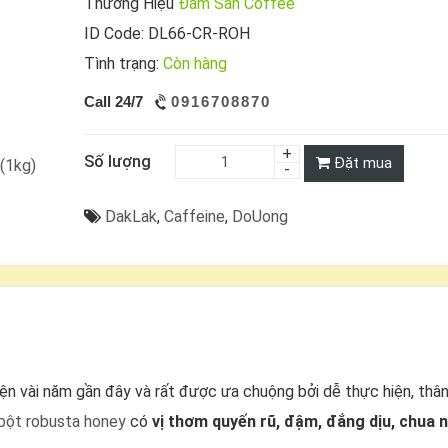
Thương Hiệu
Đam San Coffee
ID Code: DL66-CR-ROH
Tình trạng:
Còn hàng
Call 24/7
0916708870
Số lượng
Đặt mua
DakLak
,
Caffeine
,
DoUong
ện vài năm gần đây và rất được ưa chuộng bởi dễ thực hiện, thân
bột robusta honey
có
vị thơm quyến rũ, đậm, đắng dịu, chua 