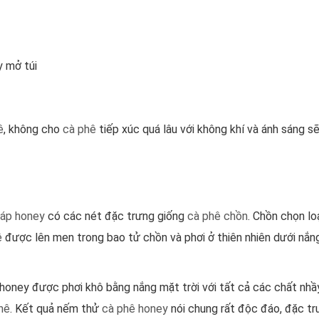
y mở túi
ê
, không cho
cà phê
tiếp xúc quá lâu với không khí và ánh sáng s
háp honey
có các nét đặc trưng giống
cà phê chồn
. Chồn chọn lo
ê
được lên men trong bao tử chồn và phơi ở thiên nhiên dưới nắn
oney được phơi khô bằng nắng mặt trời với tất cả các chất nhầ
hê
. Kết quả nếm thử
cà phê honey
nói chung rất độc đáo, đặc tr