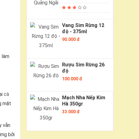
Vang Sim Rừng 12
độ - 375ml
90.000 đ
ẽ làm
Rượu Sim Rừng 26
độ
100.000 đ
ại
cà
Mạch Nha Nếp Kim
g mặt
Hà 350gr
33.000 đ
y vẫn
ưng bởi