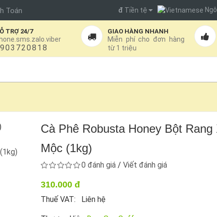
Ngô
đ
Tiền tệ
h Toán
Ỗ TRỢ 24/7
GIAO HÀNG NHANH
hone.sms.zalo.viber
Miễn phí cho đơn hàng
903720818
từ 1 triệu
KHUYẾN MÃI
BLOG
GIỚI THIỆU
LIÊN HỆ
Cà Phê Robusta Honey Bột Rang
Mộc (1kg)
0 đánh giá
/
Viết đánh giá
310.000 đ
Thuế VAT: Liên hệ