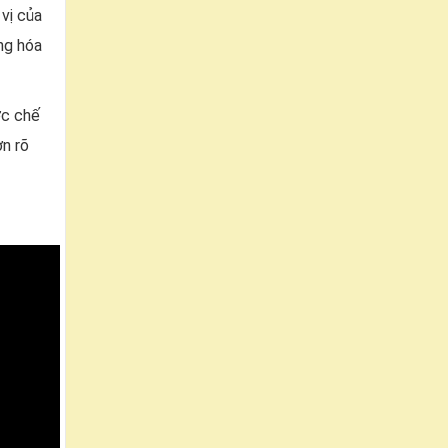
vị của
ng hóa
c chế
ơn rõ