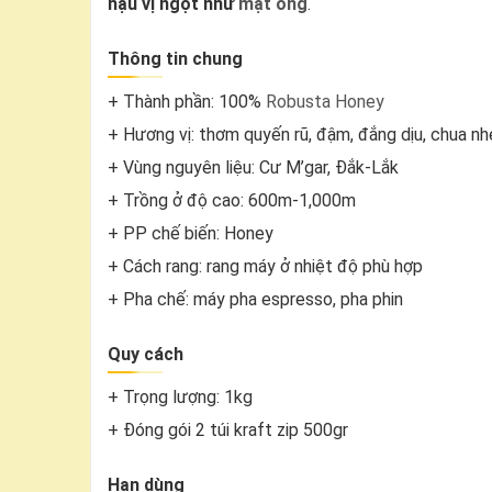
hậu vị ngọt như
mật ong
.
Thông tin chung
+ Thành phần: 100%
Robusta Honey
+ Hương vị: thơm quyến rũ, đậm, đắng dịu, chua nh
+ Vùng nguyên liệu: Cư M’gar, Đắk-Lắk
+ Trồng ở độ cao: 600m-1,000m
+ PP chế biến: Honey
+ Cách rang: rang máy ở nhiệt độ phù hợp
+ Pha chế: máy pha espresso, pha phin
Quy cách
+ Trọng lượng: 1kg
+ Đóng gói 2 túi kraft zip 500gr
Hạn dùng