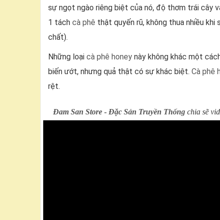
sự ngọt ngào riêng biệt của nó, độ thơm trái cây
1 tách
cà phê
thật quyến rũ, không thua nhiều khi 
chất).
Những loại
cà phê honey
này không khác một cách
biến ướt, nhưng quả thật có sự khác biệt.
Cà phê 
rệt.
Đam San Store
-
Đặc Sản Truyền Thống
chia sẽ vi