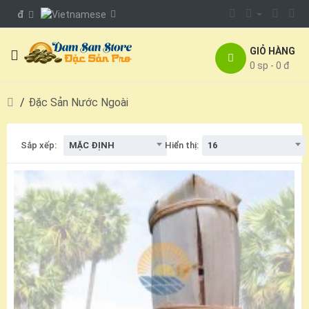
đ
GIỎ HÀNG
0 sp - 0 đ
Đặc Sản Nước Ngoài
MẶC ĐỊNH
16
Sắp xếp:
Hiển thị: