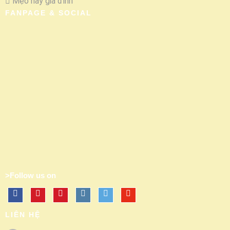
Mẹo hay gia đình
FANPAGE & SOCIAL
>Follow us on
LIÊN HỆ