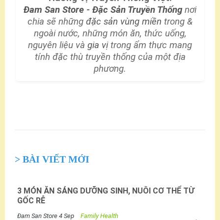
Đam San Store
-
Đặc Sản Truyền Thống
nơi
chia sẽ những
đặc sản vùng miền
trong &
ngoài nước, những món ăn, thức uống,
nguyên liệu và
gia vị
trong ẩm thực mang
tính đặc thù truyền thống của một địa
phương.
> BÀI VIẾT MỚI
3 MÓN ĂN SÁNG DƯỠNG SINH, NUÔI CƠ THỂ TỪ
GỐC RỄ
Đam San Store
4 Sep
Family Health