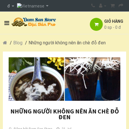
đ
GIỎ HÀNG
0 sp - 0 đ
Blog
Những người không nên ăn chè đỗ đen
NHỮNG NGƯỜI KHÔNG NÊN ĂN CHÈ ĐỖ
ĐEN
Đăng bởi
Đam San Store
21 Jul