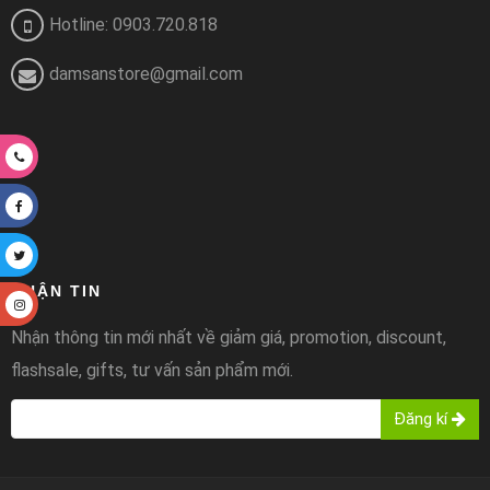
Hotline: 0903.720.818
damsanstore@gmail.com
NHẬN TIN
Nhận thông tin mới nhất về giảm giá, promotion, discount,
flashsale, gifts, tư vấn sản phẩm mới.
Đăng kí