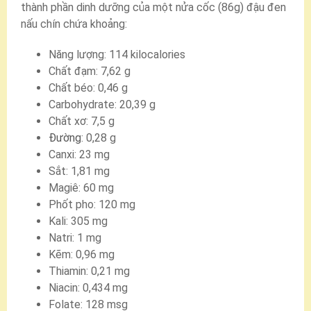
thành phần dinh dưỡng của một nửa cốc (86g) đậu đen
nấu chín chứa khoảng:
Năng lượng: 114 kilocalories
Chất đạm: 7,62 g
Chất béo: 0,46 g
Carbohydrate: 20,39 g
Chất xơ: 7,5 g
Đường
: 0,28 g
Canxi: 23 mg
Sắt: 1,81 mg
Magiê: 60 mg
Phốt pho: 120 mg
Kali: 305 mg
Natri: 1 mg
Kẽm: 0,96 mg
Thiamin: 0,21 mg
Niacin: 0,434 mg
Folate: 128 msg