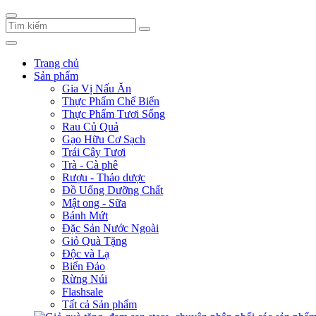
Trang chủ
Sản phẩm
Gia Vị Nấu Ăn
Thực Phẩm Chế Biến
Thực Phẩm Tươi Sống
Rau Củ Quả
Gạo Hữu Cơ Sạch
Trái Cây Tươi
Trà - Cà phê
Rượu - Thảo dược
Đồ Uống Dưỡng Chất
Mật ong - Sữa
Bánh Mứt
Đặc Sản Nước Ngoài
Giỏ Quà Tặng
Độc và Lạ
Biển Đảo
Rừng Núi
Flashsale
Tất cả Sản phẩm