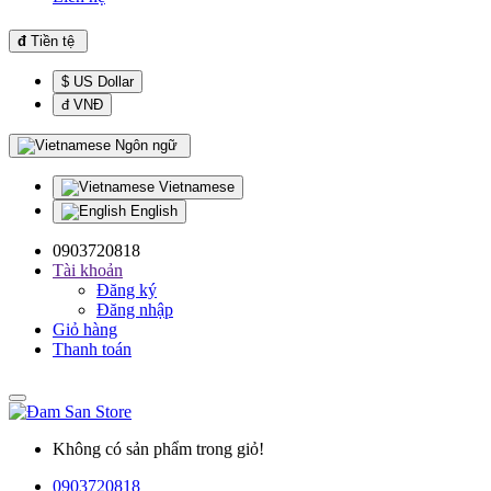
đ
Tiền tệ
$ US Dollar
đ VNĐ
Ngôn ngữ
Vietnamese
English
0903720818
Tài khoản
Đăng ký
Đăng nhập
Giỏ hàng
Thanh toán
Không có sản phẩm trong giỏ!
0903720818