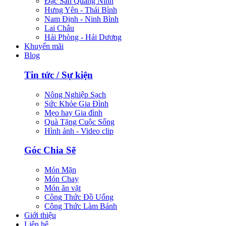
Đặc Sản Quảng Ninh
Hưng Yên - Thái Bình
Nam Định - Ninh Bình
Lai Châu
Hải Phòng - Hải Dương
Khuyến mãi
Blog
Tin tức / Sự kiện
Nông Nghiệp Sạch
Sức Khỏe Gia Đình
Mẹo hay Gia đình
Quà Tặng Cuộc Sống
Hình ảnh - Video clip
Góc Chia Sẽ
Món Mặn
Món Chay
Món ăn vặt
Công Thức Đồ Uống
Công Thức Làm Bánh
Giới thiệu
Liên hệ