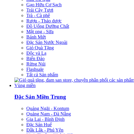
Gạo Hữu Cơ Sạch
Trái Cây Tươi
Trà - Cà phê
Rượu - Thảo dược
Đồ Uống Dưỡng Chất
Mật ong - Sữa
Bánh Mứt
Đặc Sản Nước Ngoài
Giỏ Quà Tặng
Độc và Lạ
Biển Đảo
Rừng Núi
Flashsale
Tất cả Sản phẩm
Vùng miền
Đặc Sản Miền Trung
Quảng Ngãi - Kontum
Quảng Nam - Đà Nẵng
Gia Lai - Bình Định
Đặc Sản Huế
Đắk Lắk - Phú Yên