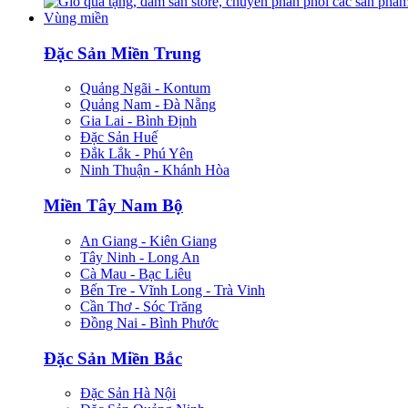
Vùng miền
Đặc Sản Miền Trung
Quảng Ngãi - Kontum
Quảng Nam - Đà Nẵng
Gia Lai - Bình Định
Đặc Sản Huế
Đắk Lắk - Phú Yên
Ninh Thuận - Khánh Hòa
Miền Tây Nam Bộ
An Giang - Kiên Giang
Tây Ninh - Long An
Cà Mau - Bạc Liêu
Bến Tre - Vĩnh Long - Trà Vinh
Cần Thơ - Sóc Trăng
Đồng Nai - Bình Phước
Đặc Sản Miền Bắc
Đặc Sản Hà Nội