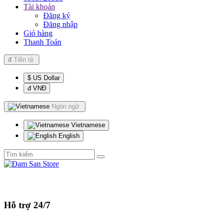
Tài khoản
Đăng ký
Đăng nhập
Giỏ hàng
Thanh Toán
đ
Tiền tệ
$ US Dollar
đ VNĐ
Ngôn ngữ
Vietnamese
English
Hỗ trợ 24/7