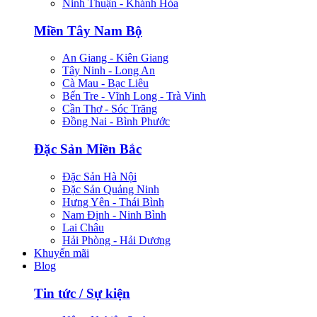
Ninh Thuận - Khánh Hòa
Miền Tây Nam Bộ
An Giang - Kiên Giang
Tây Ninh - Long An
Cà Mau - Bạc Liêu
Bến Tre - Vĩnh Long - Trà Vinh
Cần Thơ - Sóc Trăng
Đồng Nai - Bình Phước
Đặc Sản Miền Bắc
Đặc Sản Hà Nội
Đặc Sản Quảng Ninh
Hưng Yên - Thái Bình
Nam Định - Ninh Bình
Lai Châu
Hải Phòng - Hải Dương
Khuyến mãi
Blog
Tin tức / Sự kiện