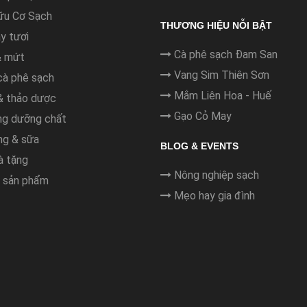
ữu Cơ Sạch
THƯƠNG HIỆU NỖI BẬT
y tươi
Cà phê sạch Đam San
& mứt
Vang Sim Thiên Sơn
cà phê sạch
Mắm Liên Hoa - Huế
 thảo dược
Gạo Cỏ May
g dưỡng chất
g & sữa
BLOG & EVENTS
à tặng
Nông nghiệp sạch
 sản phẩm
Mẹo hay gia đình