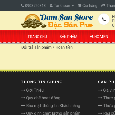
0903720818
Tài khoản
Giỏ hàng
Than
H
P
0
TRANG CHỦ
SẢN PHẨM
VÙNG MIỀN
Đổi trả sản phẩm / Hoàn tiền
THÔNG TIN CHUNG
SẢN P
Giới Thiệu
Gia vị 
Quy chế hoạt động
Thực p
Bảo mật thông tin Khách hàng
Thực p
Quy định chất lượng sản phẩm
Rau củ