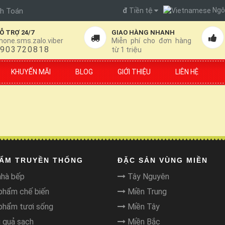
Ngô
đ
Tiền tệ
h Toán
Ỗ TRỢ 24/7
GIAO HÀNG NHANH
hone.sms.zalo.viber
Miễn phí cho đơn hàng
903720818
từ 1 triệu
KHUYẾN MÃI
BLOG
GIỚI THIỆU
LIÊN HỆ
HẨM TRUYỀN THỐNG
ĐẶC SẢN VÙNG MIỀN
nhà bếp
Tây Nguyên
hẩm chế biến
Miền Trung
hẩm tươi sống
Miền Tây
 quả sạch
Miền Bắc