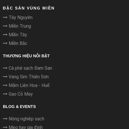
ĐẶC SẢN VÙNG MIỀN
Tây Nguyên
Miền Trung
Miền Tây
Miền Bắc
THƯƠNG HIỆU NỖI BẬT
Cà phê sạch Đam San
Vang Sim Thiên Sơn
Mắm Liên Hoa - Huế
Gạo Cỏ May
BLOG & EVENTS
Nông nghiệp sạch
Mẹo hay gia đình