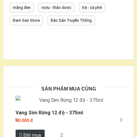
măng đen
rượu - thảo dược
trà - cà phê
Đam San Store
Đặc Sản Truyền Thống
SẢN PHẨM MUA CÙNG
Vang Sim Rừng 12 độ - 375ml
Va
90.000 đ
11
Đặt mua