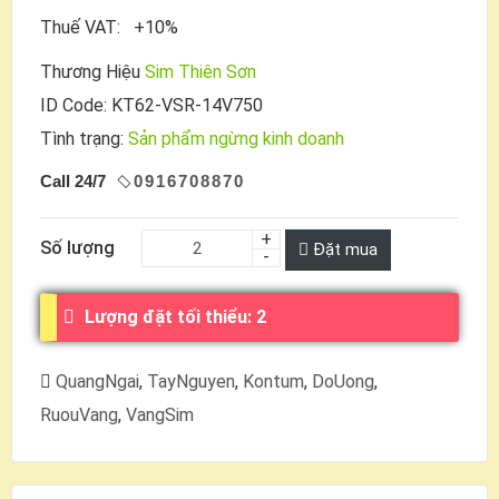
Thuế VAT: +10%
Thương Hiệu
Sim Thiên Sơn
ID Code: KT62-VSR-14V750
Tình trạng:
Sản phẩm ngừng kinh doanh
Call 24/7
0916708870
Số lượng
Đặt mua
Lượng đặt tối thiểu: 2
QuangNgai
,
TayNguyen
,
Kontum
,
DoUong
,
RuouVang
,
VangSim