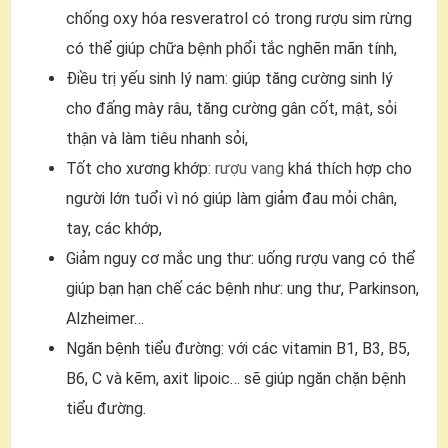
chống oxy hóa resveratrol có trong rượu sim rừng
có thể giúp chữa bệnh phổi tắc nghẽn mãn tính,
Điều trị yếu sinh lý nam: giúp tăng cường sinh lý
cho đấng mày râu, tăng cường gân cốt, mật, sỏi
thận và làm tiêu nhanh sỏi,
Tốt cho xương khớp:
rượu vang
khá thích hợp cho
người lớn tuổi vì nó giúp làm giảm đau mỏi chân,
tay, các khớp,
Giảm nguy cơ mắc ung thư: uống rượu vang có thể
giúp bạn hạn chế các bệnh như: ung thư, Parkinson,
Alzheimer…
Ngăn bệnh tiểu đường: với các vitamin B1, B3, B5,
B6, C và kẽm, axit lipoic… sẽ giúp ngăn chặn bệnh
tiểu đường.