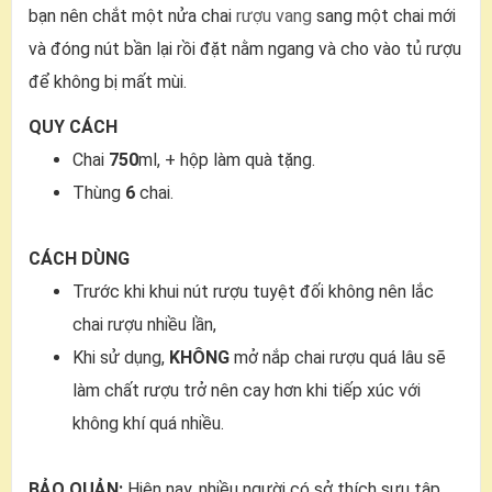
bạn nên chắt một nửa chai
rượu vang
sang một chai mới
và đóng nút bần lại rồi đặt nằm ngang và cho vào tủ rượu
để không bị mất mùi.
QUY CÁCH
Chai
750
ml, + hộp làm quà tặng.
Thùng
6
chai.
CÁCH DÙNG
Trước khi khui nút rượu tuyệt đối không nên lắc
chai rượu nhiều lần,
Khi sử dụng,
KHÔNG
mở nắp chai rượu quá lâu sẽ
làm chất rượu trở nên cay hơn khi tiếp xúc với
không khí quá nhiều.
BẢO QUẢN:
Hiện nay, nhiều người có sở thích sưu tập