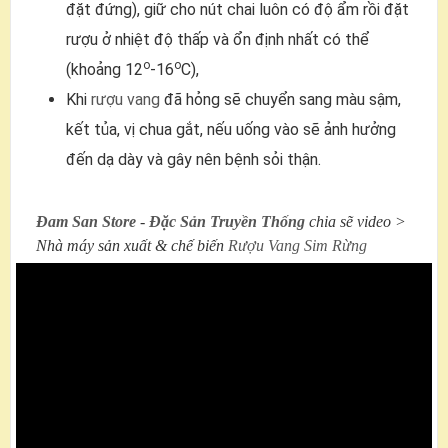
đặt đứng), giữ cho nút chai luôn có độ ẩm rồi đặt
rượu ở nhiệt độ thấp và ổn định nhất có thể
o
o
(khoảng 12
-16
C),
Khi
rượu vang
đã hỏng sẽ chuyển sang màu sậm,
kết tủa, vị chua gắt, nếu uống vào sẽ ảnh hưởng
đến dạ dày và gây nên bệnh sỏi thận.
Đam San Store
-
Đặc Sản Truyền Thống
chia sẽ video >
Nhà máy sản xuất & chế biến
Rượu Vang Sim Rừng