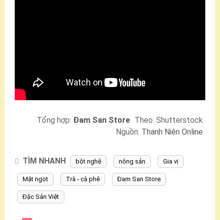
Tổng hợp:
Đam San Store
Theo: Shutterstock
Nguồn:
Thanh Niên Online
TÌM NHANH
bột nghệ
nông sản
Gia vị
Mật ngọt
Trà - cà phê
Đam San Store
Đặc Sản Việt