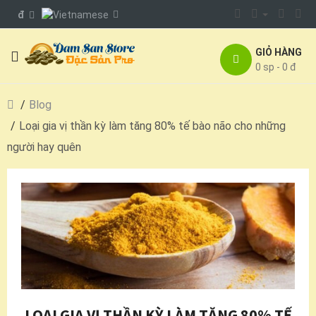
đ
GIỎ HÀNG
0 sp - 0 đ
Blog
Loại gia vị thần kỳ làm tăng 80% tế bào não cho những
người hay quên
LOẠI GIA VỊ THẦN KỲ LÀM TĂNG 80% TẾ