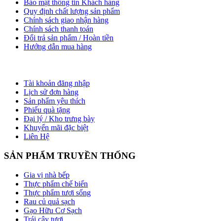
Bảo mật thông tin Khách hàng
Quy định chất lượng sản phẩm
Chính sách giao nhận hàng
Chính sách thanh toán
Đổi trả sản phẩm / Hoàn tiền
Hướng dẫn mua hàng
HỖ TRỢ KHÁCH HÀNG
Tài khoản đăng nhập
Lịch sử đơn hàng
Sản phẩm yêu thích
Phiếu quà tặng
Đại lý / Kho trưng bày
Khuyến mãi đặc biệt
Liên Hệ
SẢN PHẨM TRUYỀN THỐNG
Gia vị nhà bếp
Thực phẩm chế biến
Thực phẩm tươi sống
Rau củ quả sạch
Gạo Hữu Cơ Sạch
Trái cây tươi