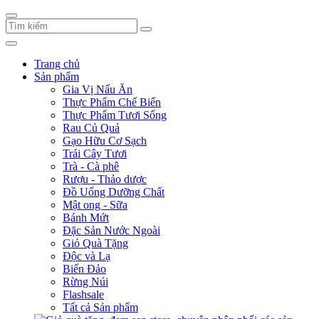
Trang chủ
Sản phẩm
Gia Vị Nấu Ăn
Thực Phẩm Chế Biến
Thực Phẩm Tươi Sống
Rau Củ Quả
Gạo Hữu Cơ Sạch
Trái Cây Tươi
Trà - Cà phê
Rượu - Thảo dược
Đồ Uống Dưỡng Chất
Mật ong - Sữa
Bánh Mứt
Đặc Sản Nước Ngoài
Giỏ Quà Tặng
Độc và Lạ
Biển Đảo
Rừng Núi
Flashsale
Tất cả Sản phẩm