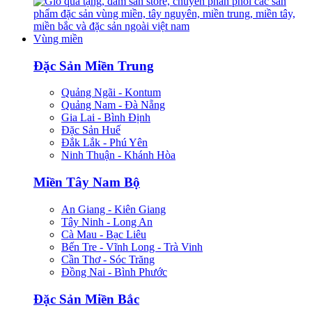
Vùng miền
Đặc Sản Miền Trung
Quảng Ngãi - Kontum
Quảng Nam - Đà Nẵng
Gia Lai - Bình Định
Đặc Sản Huế
Đắk Lắk - Phú Yên
Ninh Thuận - Khánh Hòa
Miền Tây Nam Bộ
An Giang - Kiên Giang
Tây Ninh - Long An
Cà Mau - Bạc Liêu
Bến Tre - Vĩnh Long - Trà Vinh
Cần Thơ - Sóc Trăng
Đồng Nai - Bình Phước
Đặc Sản Miền Bắc