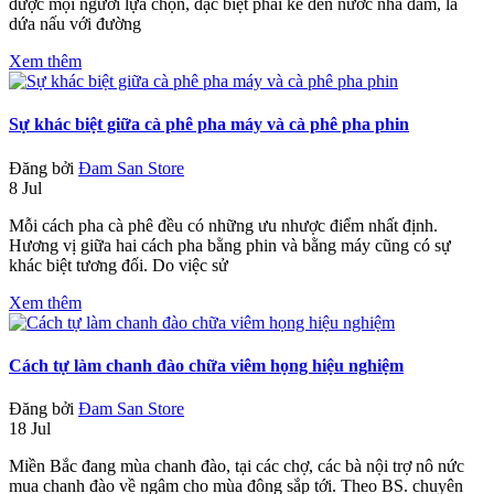
được mọi người lựa chọn, đặc biệt phải kể đến nước nha đam, lá
dứa nấu với đường
Xem thêm
Sự khác biệt giữa cà phê pha máy và cà phê pha phin
Đăng bởi
Đam San Store
8 Jul
Mỗi cách pha cà phê đều có những ưu nhược điểm nhất định.
Hương vị giữa hai cách pha bằng phin và bằng máy cũng có sự
khác biệt tương đối. Do việc sử
Xem thêm
Cách tự làm chanh đào chữa viêm họng hiệu nghiệm
Đăng bởi
Đam San Store
18 Jul
Miền Bắc đang mùa chanh đào, tại các chợ, các bà nội trợ nô nức
mua chanh đào về ngâm cho mùa đông sắp tới. Theo BS. chuyên