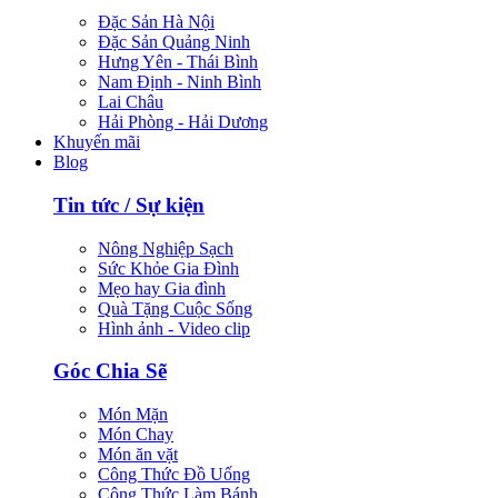
Đặc Sản Hà Nội
Đặc Sản Quảng Ninh
Hưng Yên - Thái Bình
Nam Định - Ninh Bình
Lai Châu
Hải Phòng - Hải Dương
Khuyến mãi
Blog
Tin tức / Sự kiện
Nông Nghiệp Sạch
Sức Khỏe Gia Đình
Mẹo hay Gia đình
Quà Tặng Cuộc Sống
Hình ảnh - Video clip
Góc Chia Sẽ
Món Mặn
Món Chay
Món ăn vặt
Công Thức Đồ Uống
Công Thức Làm Bánh