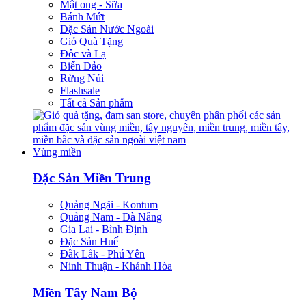
Mật ong - Sữa
Bánh Mứt
Đặc Sản Nước Ngoài
Giỏ Quà Tặng
Độc và Lạ
Biển Đảo
Rừng Núi
Flashsale
Tất cả Sản phẩm
Vùng miền
Đặc Sản Miền Trung
Quảng Ngãi - Kontum
Quảng Nam - Đà Nẵng
Gia Lai - Bình Định
Đặc Sản Huế
Đắk Lắk - Phú Yên
Ninh Thuận - Khánh Hòa
Miền Tây Nam Bộ