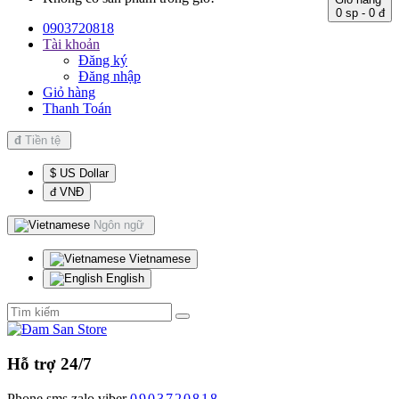
0 sp - 0 đ
0903720818
Tài khoản
Đăng ký
Đăng nhập
Giỏ hàng
Thanh Toán
đ
Tiền tệ
$ US Dollar
đ VNĐ
Ngôn ngữ
Vietnamese
English
Hỗ trợ 24/7
Phone.sms.zalo.viber
0903720818