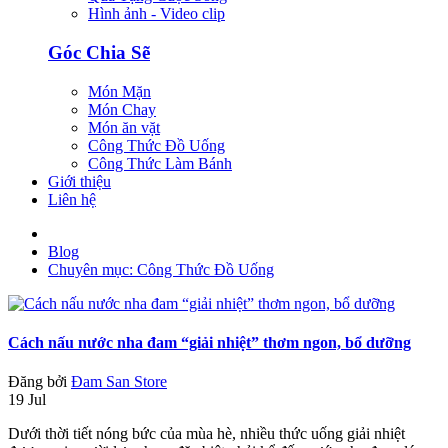
Hình ảnh - Video clip
Góc Chia Sẽ
Món Mặn
Món Chay
Món ăn vặt
Công Thức Đồ Uống
Công Thức Làm Bánh
Giới thiệu
Liên hệ
Blog
Chuyên mục: Công Thức Đồ Uống
Cách nấu nước nha đam “giải nhiệt” thơm ngon, bổ dưỡng
Đăng bởi
Đam San Store
19 Jul
Dưới thời tiết nóng bức của mùa hè, nhiều thức uống giải nhiệt