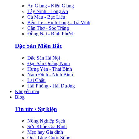
An Giang - Kiên Giang
Tây Ninh - Long An
Cà Mau - Bạc Liêu
Bến Tre - Vĩnh Long - Trà Vinh
Cần Thơ - Sóc Trăng
Đồng Nai - Bình Phước
Đặc Sản Miền Bắc
Đặc Sản Hà Nội
Đặc Sản Quảng Ninh
Hưng Yên - Thái Bình
Nam Định - Ninh Bình
Lai Châu
Hải Phòng - Hải Dương
Khuyến mãi
Blog
Tin tức / Sự kiện
Nông Nghiệp Sạch
Sức Khỏe Gia Đình
Mẹo hay Gia đình
Quà Tặng Cuộc Sống