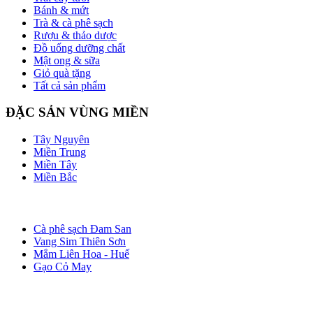
Bánh & mứt
Trà & cà phê sạch
Rượu & thảo dược
Đồ uống dưỡng chất
Mật ong & sữa
Giỏ quà tặng
Tất cả sản phẩm
ĐẶC SẢN VÙNG MIỀN
Tây Nguyên
Miền Trung
Miền Tây
Miền Bắc
THƯƠNG HIỆU NỖI BẬT
Cà phê sạch Đam San
Vang Sim Thiên Sơn
Mắm Liên Hoa - Huế
Gạo Cỏ May
BLOG & EVENTS