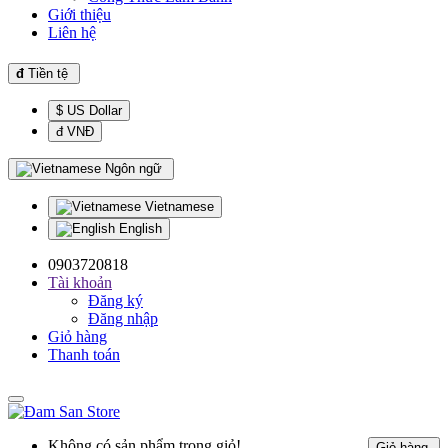
Giới thiệu
Liên hệ
đ
Tiền tệ
$ US Dollar
đ VNĐ
Ngôn ngữ
Vietnamese
English
0903720818
Tài khoản
Đăng ký
Đăng nhập
Giỏ hàng
Thanh toán
Không có sản phẩm trong giỏ!
Giỏ hàng