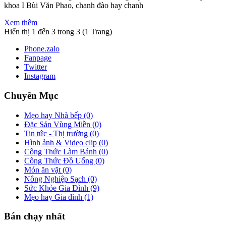
khoa I Bùi Văn Phao, chanh đào hay chanh
Xem thêm
Hiển thị 1 đến 3 trong 3 (1 Trang)
Phone.zalo
Fanpage
Twitter
Instagram
Chuyên Mục
Mẹo hay Nhà bếp (0)
Đặc Sản Vùng Miền (0)
Tin tức - Thị trường (0)
Hình ảnh & Video clip (0)
Công Thức Làm Bánh (0)
Công Thức Đồ Uống (0)
Món ăn vặt (0)
Nông Nghiệp Sạch (0)
Sức Khỏe Gia Đình (9)
Mẹo hay Gia đình (1)
Bán chạy nhất