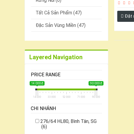
Rừng Núi (0)
Tất Cả Sản Phẩm (47)
Đặt
Đặc Sản Vùng Miền (47)
Layered Navigation
PRICE RANGE
14 000 đ
90 000 đ
14 000
33 000
52 000
71 000
90 000
CHI NHÁNH
276/64 HL80, Bình Tân, SG
(6)