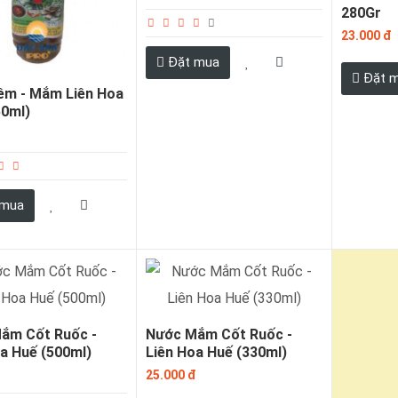
280Gr
23.000 đ
Đặt mua
Đặt 
m - Mắm Liên Hoa
50ml)
đ
 mua
ắm Cốt Ruốc -
Nước Mắm Cốt Ruốc -
a Huế (500ml)
Liên Hoa Huế (330ml)
đ
25.000 đ