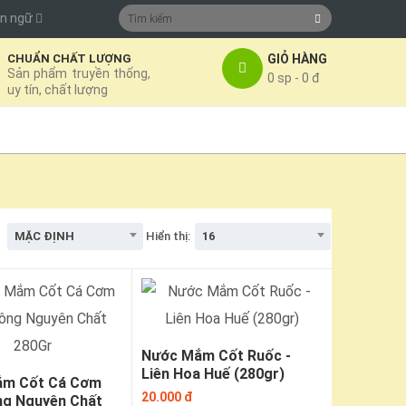
n ngữ
GIỎ HÀNG
CHUẨN CHẤT LƯỢNG
Sản phẩm truyền thống,
0 sp - 0 đ
uy tín, chất lượng
MẶC ĐỊNH
16
Hiển thị:
Nước Mắm Cốt Ruốc -
Liên Hoa Huế (280gr)
ắm Cốt Cá Cơm
20.000 đ
ng Nguyên Chất