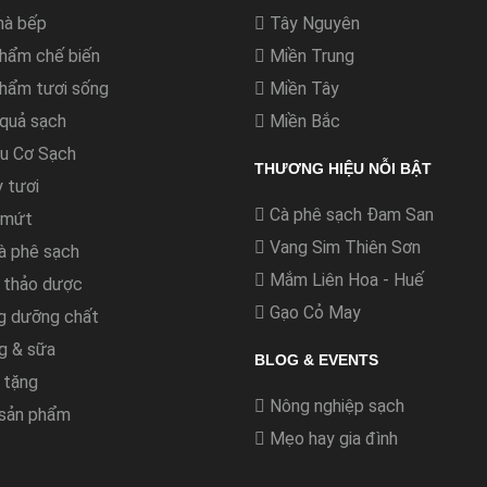
nhà bếp
Tây Nguyên
hẩm chế biến
Miền Trung
hẩm tươi sống
Miền Tây
quả sạch
Miền Bắc
u Cơ Sạch
THƯƠNG HIỆU NỖI BẬT
y tươi
Cà phê sạch Đam San
 mứt
Vang Sim Thiên Sơn
à phê sạch
Mắm Liên Hoa - Huế
 thảo dược
Gạo Cỏ May
g dưỡng chất
g & sữa
BLOG & EVENTS
 tặng
Nông nghiệp sạch
 sản phẩm
Mẹo hay gia đình