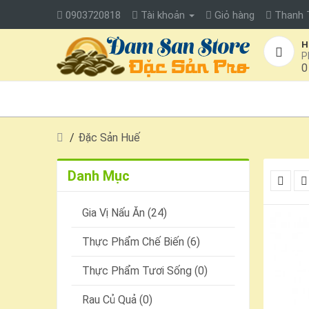
0903720818
Tài khoản
Giỏ hàng
Thanh 
H
P
0
TRANG CHỦ
SẢN PHẨM
VÙNG MIỀN
Đặc Sản Huế
Danh Mục
Gia Vị Nấu Ăn (24)
Thực Phẩm Chế Biến (6)
Thực Phẩm Tươi Sống (0)
Rau Củ Quả (0)