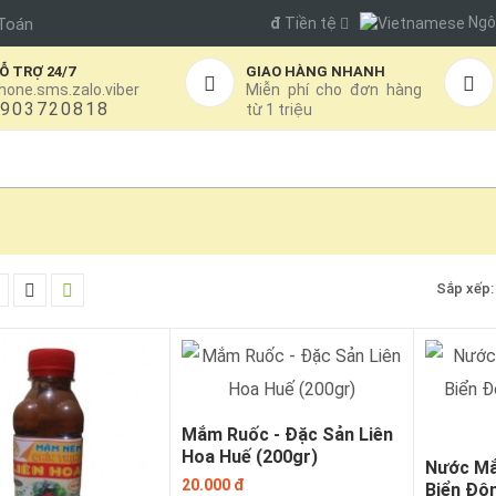
Ngô
đ
Tiền tệ
Toán
Ỗ TRỢ 24/7
GIAO HÀNG NHANH
hone.sms.zalo.viber
Miễn phí cho đơn hàng
903720818
từ 1 triệu
KHUYẾN MÃI
BLOG
GIỚI THIỆU
LIÊN HỆ
Sắp xếp:
Mắm Ruốc - Đặc Sản Liên
Hoa Huế (200gr)
Nước M
20.000 đ
Biển Đô